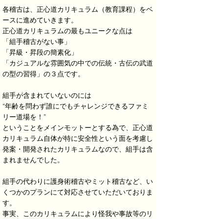
各稽古は、正心道​カリキュラム（教育課程）をベ
ースに進めていきます。
正心道カリキュラムの最もユニークな点は
​「組手稽古がない事」
「昇級・昇段の簡素化」
「カジュアルな雰囲気の中での伝統・古伝の武道
の型の習得」の３点です。
組手が含まれていないのには
“年齢を問わず誰にでもチャレンジできるファミ
リー道場を！”
ということをメインモットーとする為で、正心道
カリキュラム自体が特に安全性という面を考慮し
発案・開発されたカリキュラムなので、組手は含
まれませんでした。
​組手の代わりに護身術稽古やミット稽古など、い
くつかのプランにて対応させていただいておりま
す。
事実、このカリキュラムにより怪我や事故等のリ