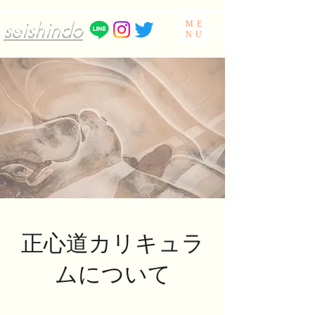
seishindo
ME
NU
正心道カリキュラ
ムについて